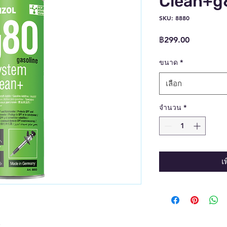
Clean+g
SKU: 8880
ราคา
฿299.00
ขนาด
*
เลือก
จำนวน
*
เ