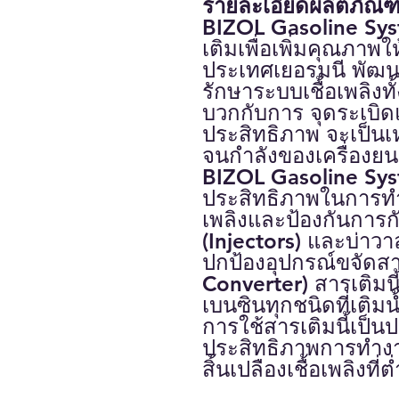
รายละเอียดผลิตภัณฑ
BIZOL Gasoline Sy
เติมเพื่อ
เพิ่มคุณภาพ
ให
ประเทศเยอรมนี
พัฒนา
รักษาระบบเชื้อเพลิงทั
บวกกับการ จุดระเบิดแ
ประสิทธิภาพ จะเป็นเ
จนกำลังของเครื่องยน
BIZOL Gasoline Sy
ประสิทธิภาพในการท
เพลิง
และป้องกันการก
(Injectors)
และบ่าวา
ปกป้องอุปกรณ์ขจัดส
Converter)
สารเติมนี
เบนซินทุกชนิดที่เติมน
การใช้สารเติมนี้เป็น
ประสิทธิภาพการทำงา
สิ้นเปลืองเชื้อเพลิงที่ต