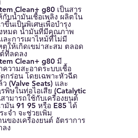
์
stem Clean+ g80
เป็นสาร
้กับ
น้ำมันเชื้อเพลิง ผลิตใน
ขึ้นเป็นพิเศษเพื่อบำรุง
้งหมด น้ำมันที่มีคุณภาพ
ละการเผาไหม้ที่ไม่มี
หตุให้เกิดเขม่าสะสม ตลอด
ต์ที่ลดลง
stem Clean+ g80
มี
ำความสะอาดระบบเชื้อ
ัดกร่อน
โดยเฉพาะหัวฉีด
ล์ว
(Valve Seats)
และ
ารพิษในท่อไอเสีย
(Catalytic
้สามารถใช้กับเครื่องยนต์
้ำมัน 91 95 หรือ E85 ได้
ประจำ จะช่วยเพิ่ม
นของเครื่องยนต์ อัตราการ
่ำลง