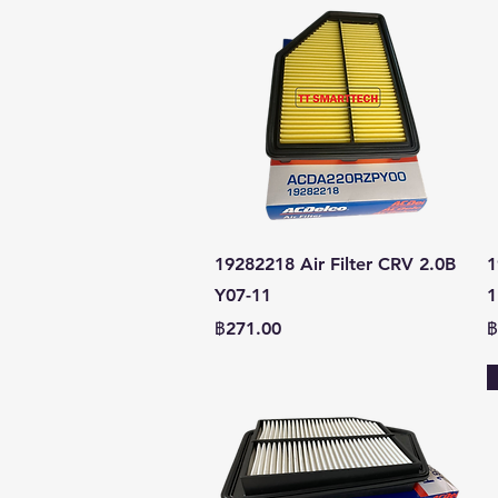
ดูข้อมูลด่วน
19282218 Air Filter CRV 2.0B
1
Y07-11
1
ราคา
ร
฿271.00
฿