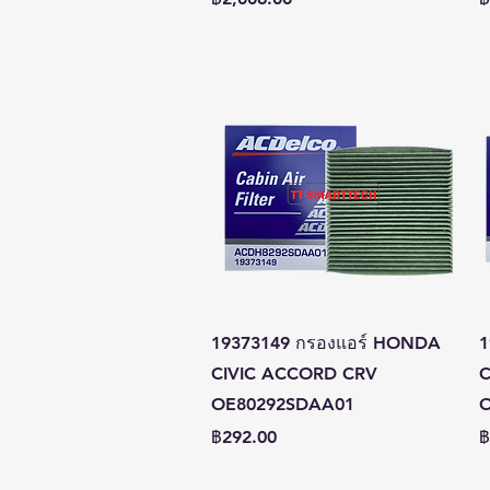
ดูข้อมูลด่วน
19373149 กรองแอร์ HONDA
1
CIVIC ACCORD CRV
C
OE80292SDAA01
O
ราคา
ร
฿292.00
฿