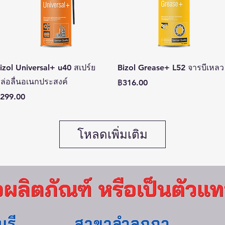
ดูข้อมูลด่วน
ดูข้อมูลด่วน
izol Universal+ u40 สเปร์ย
Bizol Grease+ L52 จารบีเหลว
ล่อลื่นอเนกประสงค์
ราคา
฿316.00
าคา
299.00
โหลดเพิ่มเติม